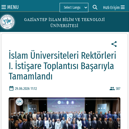
MENU
Hızlı Erişim
Powered by
GAZİANTEP İSLAM BİLİM VE TEKNOLOJİ
ÜNİVERSİTESİ
share
İslam Üniversiteleri Rektörleri
I. İstişare Toplantısı Başarıyla
Tamamlandı
date_range
people
29.06.2026 11:12
387