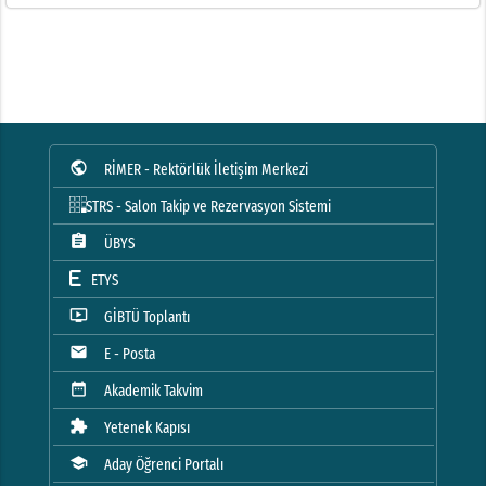
public
RİMER - Rektörlük İletişim Merkezi
STRS - Salon Takip ve Rezervasyon Sistemi
assignment
ÜBYS
ETYS
ondemand_video
GİBTÜ Toplantı
mail
E - Posta
date_range
Akademik Takvim
extension
Yetenek Kapısı
school
Aday Öğrenci Portalı