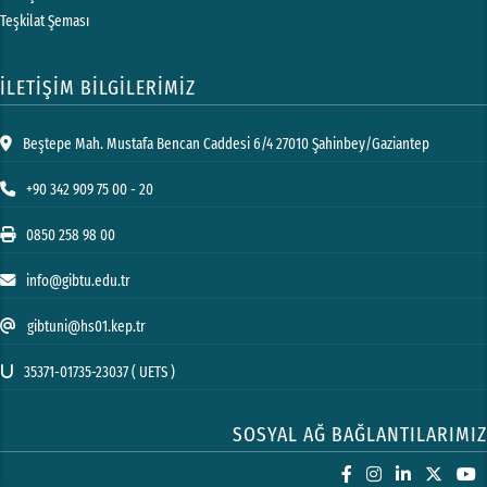
Teşkilat Şeması
İLETİŞİM BİLGİLERİMİZ
Beştepe Mah. Mustafa Bencan Caddesi 6/4 27010 Şahinbey/Gaziantep
+90 342 909 75 00 - 20
0850 258 98 00
info@gibtu.edu.tr
gibtuni@hs01.kep.tr
35371-01735-23037 ( UETS )
SOSYAL AĞ BAĞLANTILARIMIZ