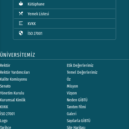
local_library
Kütüphane
local_dining
Yemek Listesi
blur_linear
KVKK
security
İSO 27001
ÜNİVERSİTEMİZ
Rektör
Etik Değerlerimiz
Rektör Yardımcıları
Temel Değerlerimiz
Kalite Komisyonu
Öz
Senato
Misyon
Yönetim Kurulu
Vizyon
Kurumsal Kimlik
Neden GİBTÜ
KVKK
Tanıtım Filmi
İSO 27001
Galeri
Logo
Sayılarla GİBTÜ
Tarihçe
Site Haritası