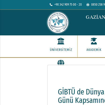
+90 342 909 75 00 - 20
0850 258 9
GAZİAN
ÜNİVERSİTEMİZ
AKADEMİK
İLETİŞİM
GİBTÜ de Dünya 
Günü Kapsamında