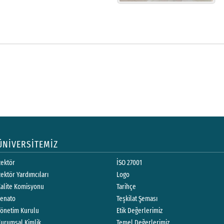
ÜNİVERSİTEMİZ
Rektör
İSO 27001
ektör Yardımcıları
Logo
Kalite Komisyonu
Tarihçe
Senato
Teşkilat Şeması
Yönetim Kurulu
Etik Değerlerimiz
Kurumsal Kimlik
Temel Değerlerimiz