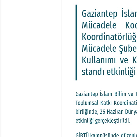
Gaziantep İsla
Mücadele Koo
Koordinatörlü
Mücadele Şube 
Kullanımı ve K
standı etkinliği
Gaziantep İslam Bilim ve T
Toplumsal Katkı Koordinat
birliğinde, 26 Haziran Dün
etkinliği gerçekleştirildi.
GİBTÜ kampüsünde düzenlene