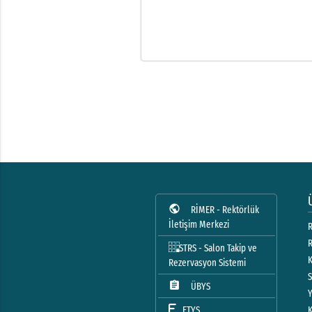
public
RİMER - Rektörlük
İletişim Merkezi
R
STRS - Salon Takip ve
Rezervasyon Sistemi
assignment
ÜBYS
ETYS