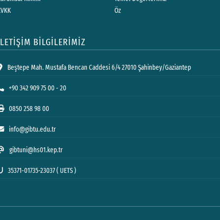
KVKK
Öz
İLETİŞİM BİLGİLERİMİZ
Beştepe Mah. Mustafa Bencan Caddesi 6/4 27010 Şahinbey/Gaziantep
+90 342 909 75 00 - 20
0850 258 98 00
info@gibtu.edu.tr
gibtuni@hs01.kep.tr
35371-01735-23037 ( UETS )