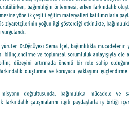
 yürütülürken, bağımlılığın önlenmesi, erken farkındalık oluş
lmesine yönelik çeşitli eğitim materyalleri katılımcılarla pay
s ziyaretçilerinin yoğun ilgi gösterdiği etkinlikte, bağımlı
 vurgulandı.
 yürüten Dr.Öğr.Üyesi Sema İçel, bağımlılıkla mücadelenin 
, bilinçlendirme ve toplumsal sorumluluk anlayışıyla ele alı
 bilinç düzeyini artırmada önemli bir role sahip olduğu
e farkındalık oluşturma ve koruyucu yaklaşımı güçlendirme 
 misyonu doğrultusunda, bağımlılıkla mücadele ve sa
ik farkındalık çalışmalarını ilgili paydaşlarla iş birliği 