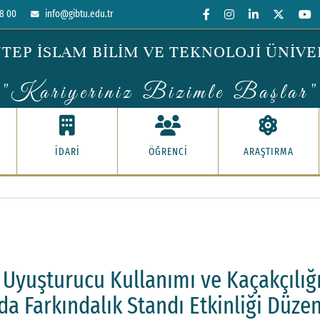
8 00
info@gibtu.edu.tr
TEP İSLAM BİLİM VE TEKNOLOJİ ÜNİVE
"Kariyeriniz Bizimle Başlar"
İDARİ
ÖĞRENCİ
ARAŞTIRMA
Uyuşturucu Kullanımı ve Kaçakçılığı
 Farkındalık Standı Etkinliği Düze