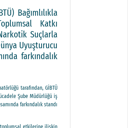
BTÜ) Bağımlılıkla
Toplumsal Katkı
arkotik Suçlarla
Dünya Uyuşturucu
ında farkındalık
natörlüğü tarafından, GİBTÜ
Mücadele Şube Müdürlüğü iş
psamında farkındalık standı
oplumsal etkilerine ilişkin