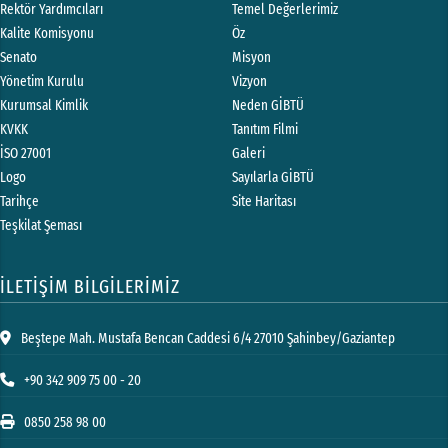
Rektör Yardımcıları
Temel Değerlerimiz
Kalite Komisyonu
Öz
Senato
Misyon
Yönetim Kurulu
Vizyon
Kurumsal Kimlik
Neden GİBTÜ
KVKK
Tanıtım Filmi
İSO 27001
Galeri
Logo
Sayılarla GİBTÜ
Tarihçe
Site Haritası
Teşkilat Şeması
İLETİŞİM BİLGİLERİMİZ
Beştepe Mah. Mustafa Bencan Caddesi 6/4 27010 Şahinbey/Gaziantep
+90 342 909 75 00 - 20
0850 258 98 00