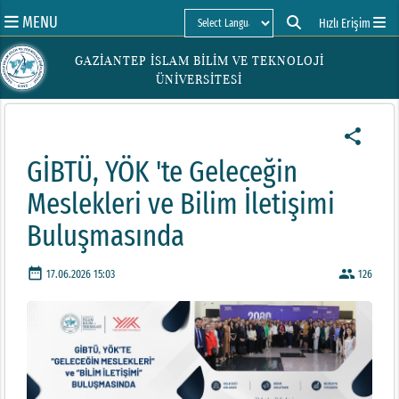
MENU
Hızlı Erişim
Powered by
GAZİANTEP İSLAM BİLİM VE TEKNOLOJİ
ÜNİVERSİTESİ
share
GİBTÜ, YÖK 'te Geleceğin
Meslekleri ve Bilim İletişimi
Buluşmasında
date_range
people
17.06.2026 15:03
126