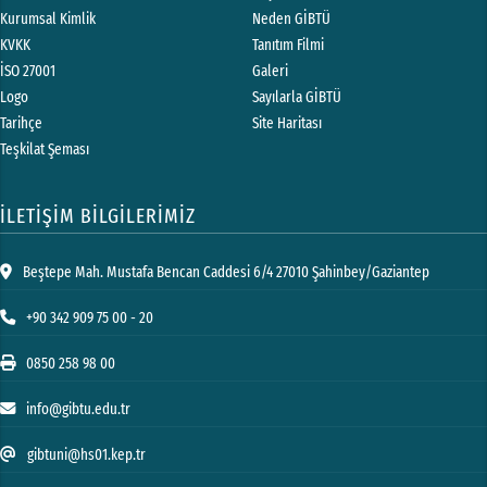
Kurumsal Kimlik
Neden GİBTÜ
KVKK
Tanıtım Filmi
İSO 27001
Galeri
Logo
Sayılarla GİBTÜ
Tarihçe
Site Haritası
Teşkilat Şeması
İLETİŞİM BİLGİLERİMİZ
Beştepe Mah. Mustafa Bencan Caddesi 6/4 27010 Şahinbey/Gaziantep
+90 342 909 75 00 - 20
0850 258 98 00
info@gibtu.edu.tr
gibtuni@hs01.kep.tr