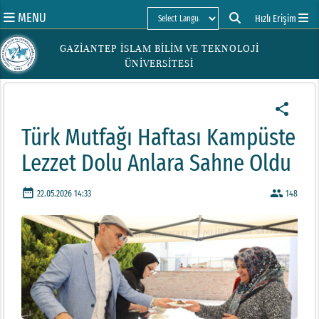
MENU
Hızlı Erişim
Powered by
GAZİANTEP İSLAM BİLİM VE TEKNOLOJİ
ÜNİVERSİTESİ
share
Türk Mutfağı Haftası Kampüste
Lezzet Dolu Anlara Sahne Oldu
date_range
people
22.05.2026 14:33
148