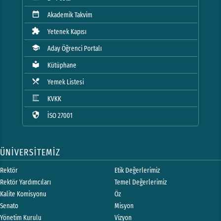
date_range
Akademik Takvim
extension
Yetenek Kapısı
school
Aday Öğrenci Portalı
local_library
Kütüphane
local_dining
Yemek Listesi
blur_linear
KVKK
security
İSO 27001
ÜNİVERSİTEMİZ
Rektör
Etik Değerlerimiz
Rektör Yardımcıları
Temel Değerlerimiz
Kalite Komisyonu
Öz
Senato
Misyon
Yönetim Kurulu
Vizyon