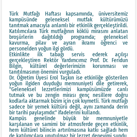
Türk Mutfağı Haftası kapsamında, üniversitemiz
kampüsünde geleneksel mutfak kültürümüzü
tanıtmak amacıyla anlamlı bir etkinlik gerçekleştirildi.
Katılımcılara Türk mutfağının köklü mirasını anlatan
broşürlerin dağıtıldığı programda; geleneksel
kavurma, pilav ve ayran ikramı öğrenci ve
personelden yoğun ilgi gördü.
Etkinlikte ilk tabağı servis ederek açılışı
gerçekleştiren Rektör Yardımcımız Prof. Dr. Feridun
Bilgin, kültürel değerlerimizin korunması ve
tanıtılmasının önemini vurguladı.
Dr. Öğretim Üyesi Erol Taşkın ise etkinliğe gösterilen
yoğun ilgiden duyduğu memnuniyeti dile getirerek,
"Geleneksel lezzetlerimizi kampüsümüzde canlı
tutmak ve bu zengin mirası genç nesillere doğru
kodlarla aktarmak bizim için çok kıymetli. Türk mutfağı
sadece bir yemek kültürü değil, aynı zamanda derin
bir tarihi paylaşımdır." ifadelerini kullandı.
Kampüs genelinde büyük bir memnuniyetle
karşılanan ve samimi bir atmosferde geçen etkinlik,
hem kültürel bilincin artırılmasına katkı sağladı hem
de katılımcılara unutulmaz bir lezzet deneyimi sundu.