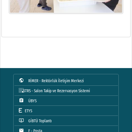
public
RİMER - Rektörlük İletişim Merkezi
STRS - Salon Takip ve Rezervasyon Sistemi
assignment
ÜBYS
ETYS
ondemand_video
GİBTÜ Toplantı
mail
E - Posta