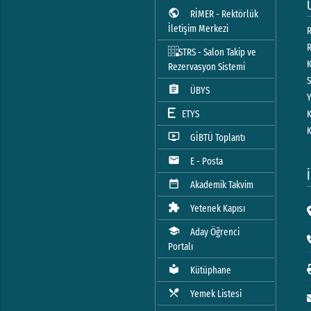
public
RİMER - Rektörlük
İletişim Merkezi
R
STRS - Salon Takip ve
Rezervasyon Sistemi
assignment
ÜBYS
ETYS
ondemand_video
GİBTÜ Toplantı
mail
E - Posta
date_range
Akademik Takvim
extension
Yetenek Kapısı
school
Aday Öğrenci
Portalı
local_library
Kütüphane
local_dining
Yemek Listesi