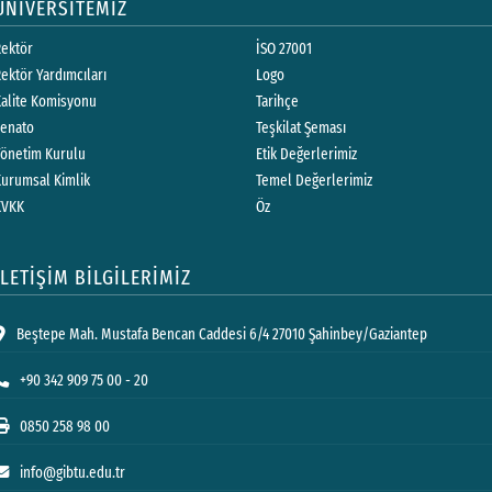
ÜNİVERSİTEMİZ
Rektör
İSO 27001
ektör Yardımcıları
Logo
Kalite Komisyonu
Tarihçe
Senato
Teşkilat Şeması
Yönetim Kurulu
Etik Değerlerimiz
Kurumsal Kimlik
Temel Değerlerimiz
KVKK
Öz
İLETİŞİM BİLGİLERİMİZ
Beştepe Mah. Mustafa Bencan Caddesi 6/4 27010 Şahinbey/Gaziantep
+90 342 909 75 00 - 20
0850 258 98 00
info@gibtu.edu.tr