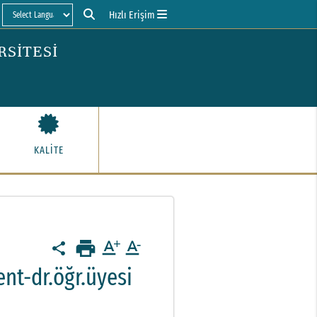
Hızlı Erişim
Powered by
RSİTESİ
KALİTE
print
text_format
text_format
share
nt-dr.öğr.üyesi