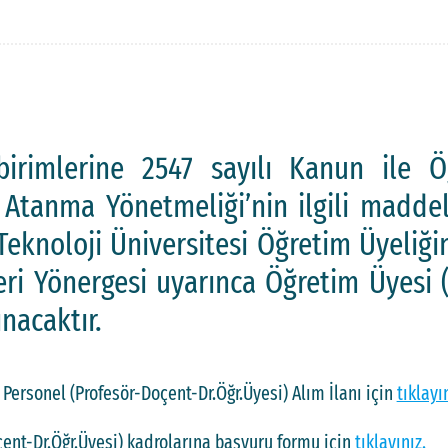
birimlerine 2547 sayılı Kanun ile Ö
 Atanma Yönetmeliği’nin ilgili maddel
Teknoloji Üniversitesi Öğretim Üyeliği
eri Yönergesi uyarınca Öğretim Üyesi 
ınacaktır.
 Personel (Profesör-Doçent-Dr.Öğr.Üyesi) Alım İlanı için
tıklayı
ent-Dr.Öğr.Üyesi) kadrolarına başvuru formu için
tıklayınız.