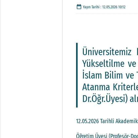
date_range
Yayın Tarihi :
12.05.2026 10:12
Üniversitemiz 
Yükseltilme ve
İslam Bilim ve 
Atanma Kriterl
Dr.Öğr.Üyesi) al
12.05.2026 Tarihli Akademik
Öğretim Üyesi (Profesör-Doç