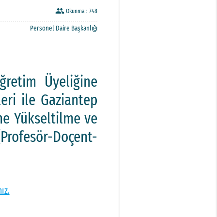
people
Okunma :
748
Personel Daire Başkanlığı
ğretim Üyeliğine
eri ile Gaziantep
ne Yükseltilme ve
(Profesör-Doçent-
nız.