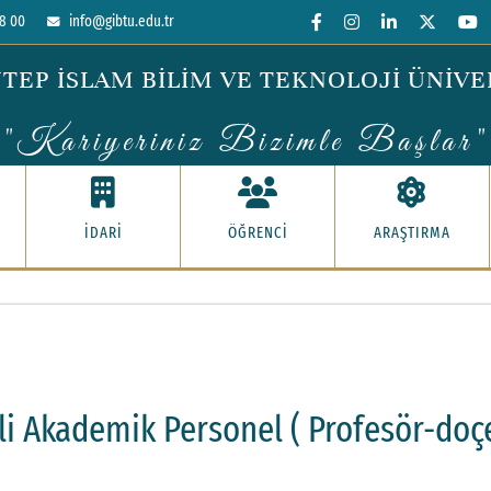
8 00
info@gibtu.edu.tr
TEP İSLAM BİLİM VE TEKNOLOJİ ÜNİVE
"Kariyeriniz Bizimle Başlar"
İDARİ
ÖĞRENCİ
ARAŞTIRMA
li Akademik Personel ( Profesör-doçe