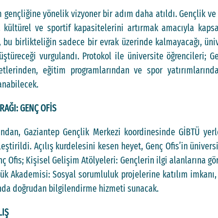
gençliğine yönelik vizyoner bir adım daha atıldı. Gençlik ve
, kültürel ve sportif kapasitelerini artırmak amacıyla kapsam
 bu birlikteliğin sadece bir evrak üzerinde kalmayacağı, ü
ştüreceği vurgulandı. Protokol ile üniversite öğrencileri; Ge
etlerinden, eğitim programlarından ve spor yatırımlarınd
nabilecek.
AĞI: GENÇ OFİS
ndan, Gaziantep Gençlik Merkezi koordinesinde GİBTÜ yerl
leştirildi. Açılış kurdelesini kesen heyet, Genç Ofis’in ünivers
nç Ofis; Kişisel Gelişim Atölyeleri: Gençlerin ilgi alanlarına gö
ülük Akademisi: Sosyal sorumluluk projelerine katılım imkanı,
ında doğrudan bilgilendirme hizmeti sunacak.
LIŞ