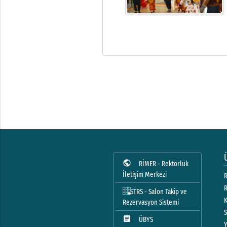
public
RİMER - Rektörlük
İletişim Merkezi
R
STRS - Salon Takip ve
Rezervasyon Sistemi
assignment
ÜBYS