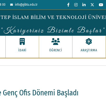
8 00
info@gibtu.edu.tr
TEP İSLAM BİLİM VE TEKNOLOJİ ÜNİVE
"Kariyeriniz Bizimle Başlar"
İDARİ
ÖĞRENCİ
ARAŞTIRMA
 Genç Ofis Dönemi Başladı