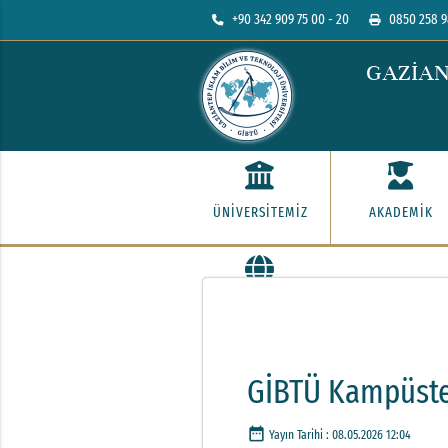
+90 342 909 75 00 - 20
0850 258 9
GAZİAN
ÜNİVERSİTEMİZ
AKADEMİK
İLETİŞİM
GİBTÜ Kampüste
date_range
Yayın Tarihi :
08.05.2026 12:04