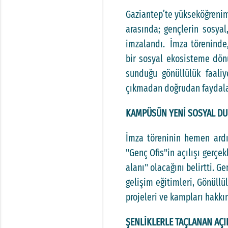
Gaziantep’te yükseköğrenim 
arasında; gençlerin sosyal
imzalandı. İmza töreninde,
bir sosyal ekosisteme dönü
sunduğu gönüllülük faaliy
çıkmadan doğrudan faydala
KAMPÜSÜN YENİ SOSYAL DUR
İmza töreninin hemen ardı
"Genç Ofis"in açılışı gerçek
alanı" olacağını belirtti. Ge
gelişim eğitimleri, Gönüll
projeleri ve kampları hakk
ŞENLİKLERLE TAÇLANAN AÇI