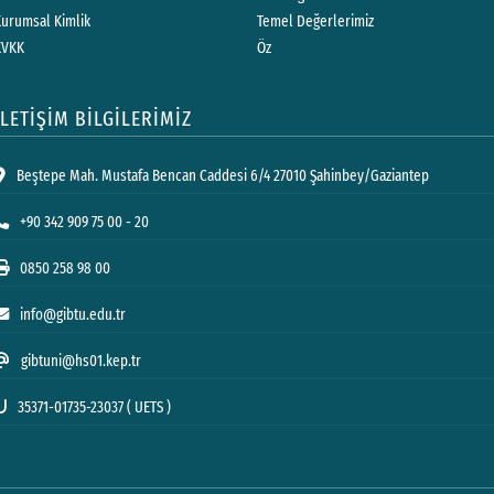
Kurumsal Kimlik
Temel Değerlerimiz
KVKK
Öz
İLETİŞİM BİLGİLERİMİZ
Beştepe Mah. Mustafa Bencan Caddesi 6/4 27010 Şahinbey/Gaziantep
+90 342 909 75 00 - 20
0850 258 98 00
info@gibtu.edu.tr
gibtuni@hs01.kep.tr
35371-01735-23037 ( UETS )