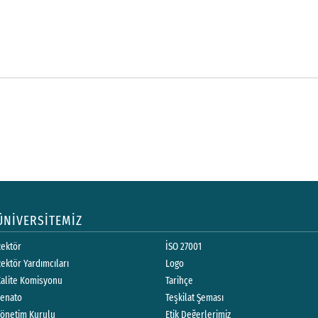
ÜNİVERSİTEMİZ
Rektör
İSO 27001
ektör Yardımcıları
Logo
Kalite Komisyonu
Tarihçe
Senato
Teşkilat Şeması
Yönetim Kurulu
Etik Değerlerimiz