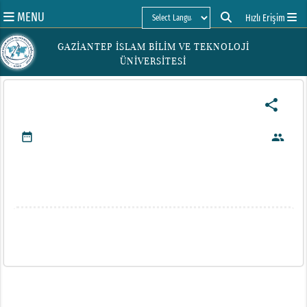
MENU
Hızlı Erişim
Powered by
GAZİANTEP İSLAM BİLİM VE TEKNOLOJİ
ÜNİVERSİTESİ
share
date_range
people