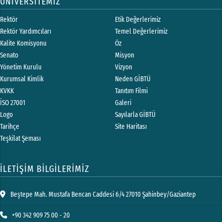
ÜNİVERSİTEMİZ
Rektör
Etik Değerlerimiz
Rektör Yardımcıları
Temel Değerlerimiz
Kalite Komisyonu
Öz
Senato
Misyon
Yönetim Kurulu
Vizyon
Kurumsal Kimlik
Neden GİBTÜ
KVKK
Tanıtım Filmi
İSO 27001
Galeri
Logo
Sayılarla GİBTÜ
Tarihçe
Site Haritası
Teşkilat Şeması
İLETİŞİM BİLGİLERİMİZ
Beştepe Mah. Mustafa Bencan Caddesi 6/4 27010 Şahinbey/Gaziantep
+90 342 909 75 00 - 20