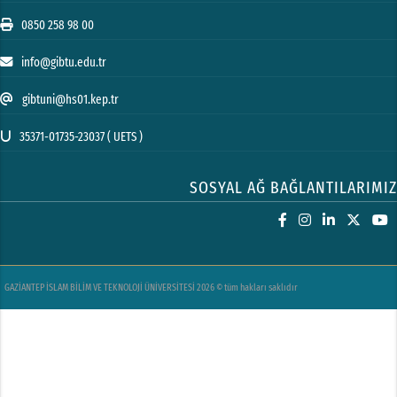
0850 258 98 00
info@gibtu.edu.tr
gibtuni@hs01.kep.tr
35371-01735-23037 ( UETS )
SOSYAL AĞ BAĞLANTILARIMIZ
GAZİANTEP İSLAM BİLİM VE TEKNOLOJİ ÜNİVERSİTESİ 2026 © tüm hakları saklıdır