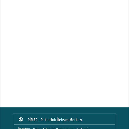
public
RİMER - Rektörlük İletişim Merkezi