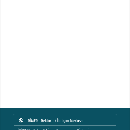
public
RİMER - Rektörlük İletişim Merkezi