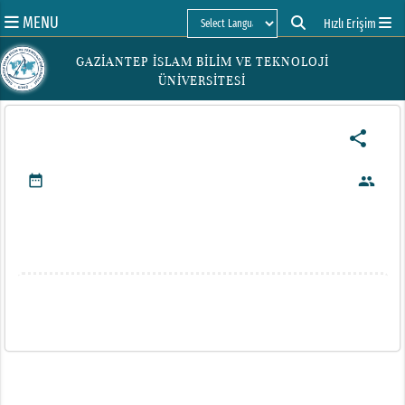
MENU
Hızlı Erişim
Powered by
GAZİANTEP İSLAM BİLİM VE TEKNOLOJİ
ÜNİVERSİTESİ
share
date_range
people