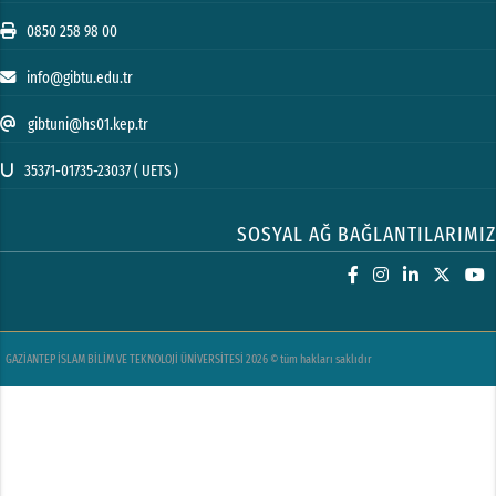
0850 258 98 00
info@gibtu.edu.tr
gibtuni@hs01.kep.tr
35371-01735-23037 ( UETS )
SOSYAL AĞ BAĞLANTILARIMIZ
GAZİANTEP İSLAM BİLİM VE TEKNOLOJİ ÜNİVERSİTESİ 2026 © tüm hakları saklıdır