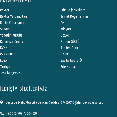
ÜNİVERSİTEMİZ
Rektör
Etik Değerlerimiz
Rektör Yardımcıları
Temel Değerlerimiz
Kalite Komisyonu
Öz
Senato
Misyon
Yönetim Kurulu
Vizyon
Kurumsal Kimlik
Neden GİBTÜ
KVKK
Tanıtım Filmi
İSO 27001
Galeri
Logo
Sayılarla GİBTÜ
Tarihçe
Site Haritası
Teşkilat Şeması
İLETİŞİM BİLGİLERİMİZ
Beştepe Mah. Mustafa Bencan Caddesi 6/4 27010 Şahinbey/Gaziantep
+90 342 909 75 00 - 20