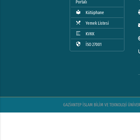
Portalı
local_library
Kütüphane
local_dining
Yemek Listesi
blur_linear
KVKK
security
İSO 27001
GAZİANTEP İSLAM BİLİM VE TEKNOLOJİ ÜNİVERSİ