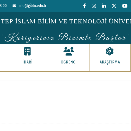
8 00
info@gibtu.edu.tr
TEP İSLAM BİLİM VE TEKNOLOJİ ÜNİVE
"Kariyeriniz Bizimle Başlar"
İDARİ
ÖĞRENCİ
ARAŞTIRMA