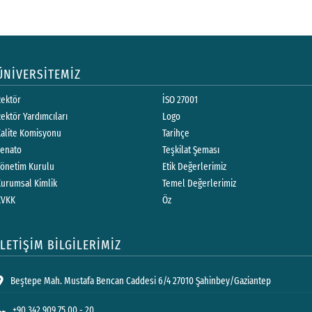
ÜNİVERSİTEMİZ
Rektör
İSO 27001
ektör Yardımcıları
Logo
Kalite Komisyonu
Tarihçe
Senato
Teşkilat Şeması
Yönetim Kurulu
Etik Değerlerimiz
Kurumsal Kimlik
Temel Değerlerimiz
KVKK
Öz
İLETİŞİM BİLGİLERİMİZ
Beştepe Mah. Mustafa Bencan Caddesi 6/4 27010 Şahinbey/Gaziantep
+90 342 909 75 00 - 20