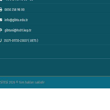
0850 258 98 00
info@gibtu.edu.tr
gibtuni@hs01.kep.tr
35371-01735-23037 ( UETS )
TESİ 2026 © tüm hakları saklıdır