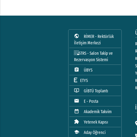
public
RİMER - Rektörlük
İletişim Merkezi
R
STRS - Salon Takip ve
Rezervasyon Sistemi
assignment
ÜBYS
ETYS
ondemand_video
GİBTÜ Toplantı
mail
E - Posta
date_range
Akademik Takvim
extension
Yetenek Kapısı
school
Aday Öğrenci