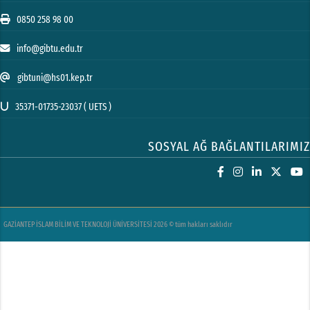
0850 258 98 00
info@gibtu.edu.tr
gibtuni@hs01.kep.tr
35371-01735-23037 ( UETS )
SOSYAL AĞ BAĞLANTILARIMIZ
GAZİANTEP İSLAM BİLİM VE TEKNOLOJİ ÜNİVERSİTESİ 2026 © tüm hakları saklıdır