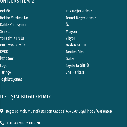
ÜNİVERSİTEMİZ
Rektör
Etik Değerlerimiz
Rektör Yardımcıları
Temel Değerlerimiz
Kalite Komisyonu
Öz
Senato
Misyon
Yönetim Kurulu
Vizyon
Kurumsal Kimlik
Neden GİBTÜ
KVKK
Tanıtım Filmi
İSO 27001
Galeri
Logo
Sayılarla GİBTÜ
Tarihçe
Site Haritası
Teşkilat Şeması
İLETİŞİM BİLGİLERİMİZ
Beştepe Mah. Mustafa Bencan Caddesi 6/4 27010 Şahinbey/Gaziantep
+90 342 909 75 00 - 20