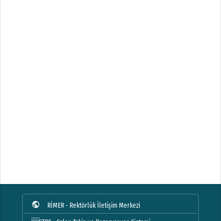
public
RİMER - Rektörlük İletişim Merkezi