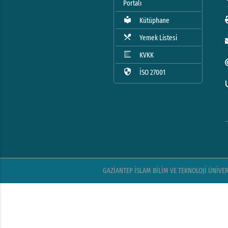
Portalı
local_library
Kütüphane
local_dining
Yemek Listesi
blur_linear
KVKK
security
İSO 27001
GAZİANTEP İSLAM BİLİM VE TEKNOLOJİ ÜNİVERSİ