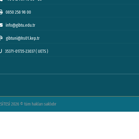
0850 258 98 00
info@gibtu.edu.tr
gibtuni@hs01.kep.tr
35371-01735-23037 ( UETS )
TESİ 2026 © tüm hakları saklıdır