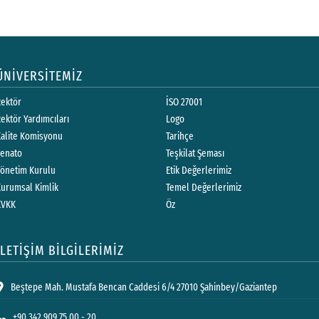
ÜNİVERSİTEMİZ
Rektör
İSO 27001
ektör Yardımcıları
Logo
Kalite Komisyonu
Tarihçe
Senato
Teşkilat Şeması
Yönetim Kurulu
Etik Değerlerimiz
Kurumsal Kimlik
Temel Değerlerimiz
KVKK
Öz
İLETİŞİM BİLGİLERİMİZ
Beştepe Mah. Mustafa Bencan Caddesi 6/4 27010 Şahinbey/Gaziantep
+90 342 909 75 00 - 20