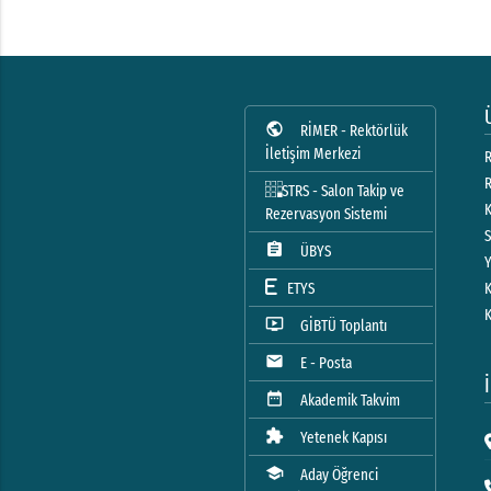
public
RİMER - Rektörlük
İletişim Merkezi
R
STRS - Salon Takip ve
Rezervasyon Sistemi
assignment
ÜBYS
ETYS
ondemand_video
GİBTÜ Toplantı
mail
E - Posta
date_range
Akademik Takvim
extension
Yetenek Kapısı
school
Aday Öğrenci