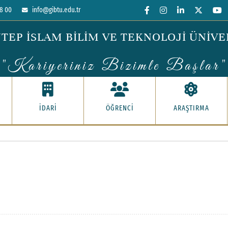
8 00
info@gibtu.edu.tr
TEP İSLAM BİLİM VE TEKNOLOJİ ÜNİVE
"Kariyeriniz Bizimle Başlar"
İDARİ
ÖĞRENCİ
ARAŞTIRMA