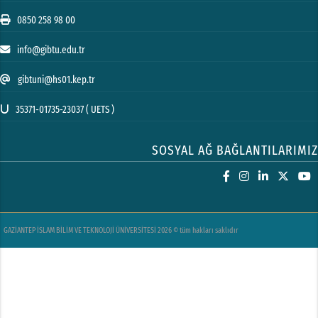
0850 258 98 00
info@gibtu.edu.tr
gibtuni@hs01.kep.tr
35371-01735-23037 ( UETS )
SOSYAL AĞ BAĞLANTILARIMIZ
GAZİANTEP İSLAM BİLİM VE TEKNOLOJİ ÜNİVERSİTESİ 2026 © tüm hakları saklıdır