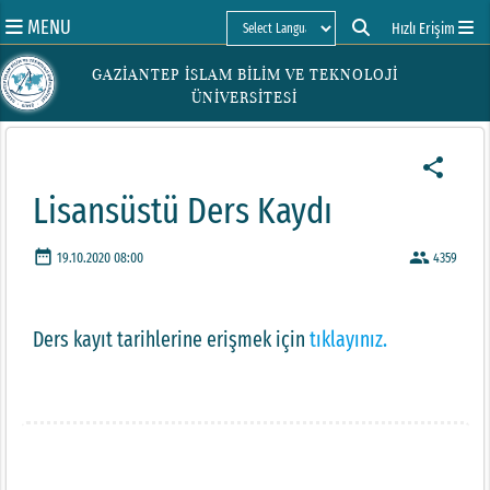
MENU
Hızlı Erişim
Powered by
GAZİANTEP İSLAM BİLİM VE TEKNOLOJİ
ÜNİVERSİTESİ
share
Lisansüstü Ders Kaydı
date_range
people
19.10.2020 08:00
4359
Ders kayıt tarihlerine erişmek için
tıklayınız.