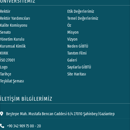
ÜNİVERSİTEMİZ
Rektör
Etik Değerlerimiz
Rektör Yardımcıları
Temel Değerlerimiz
Kalite Komisyonu
Öz
Senato
Misyon
Yönetim Kurulu
Vizyon
Kurumsal Kimlik
Neden GİBTÜ
KVKK
Tanıtım Filmi
İSO 27001
Galeri
Logo
Sayılarla GİBTÜ
Tarihçe
Site Haritası
Teşkilat Şeması
İLETİŞİM BİLGİLERİMİZ
Beştepe Mah. Mustafa Bencan Caddesi 6/4 27010 Şahinbey/Gaziantep
+90 342 909 75 00 - 20