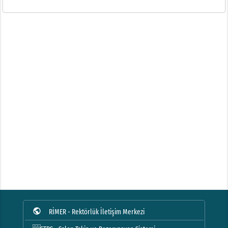
public
RİMER - Rektörlük İletişim Merkezi