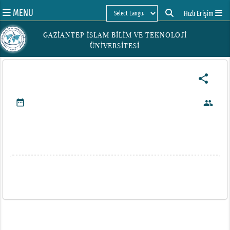
MENU
Hızlı Erişim
Powered by
GAZİANTEP İSLAM BİLİM VE TEKNOLOJİ
ÜNİVERSİTESİ
share
date_range
people