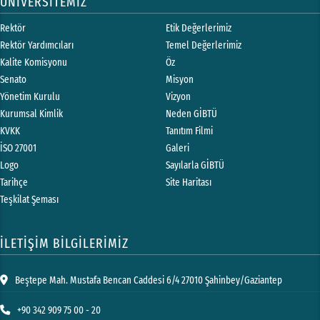
ÜNİVERSİTEMİZ
Rektör
Etik Değerlerimiz
Rektör Yardımcıları
Temel Değerlerimiz
Kalite Komisyonu
Öz
Senato
Misyon
Yönetim Kurulu
Vizyon
Kurumsal Kimlik
Neden GİBTÜ
KVKK
Tanıtım Filmi
İSO 27001
Galeri
Logo
Sayılarla GİBTÜ
Tarihçe
Site Haritası
Teşkilat Şeması
İLETİŞİM BİLGİLERİMİZ
Beştepe Mah. Mustafa Bencan Caddesi 6/4 27010 Şahinbey/Gaziantep
+90 342 909 75 00 - 20