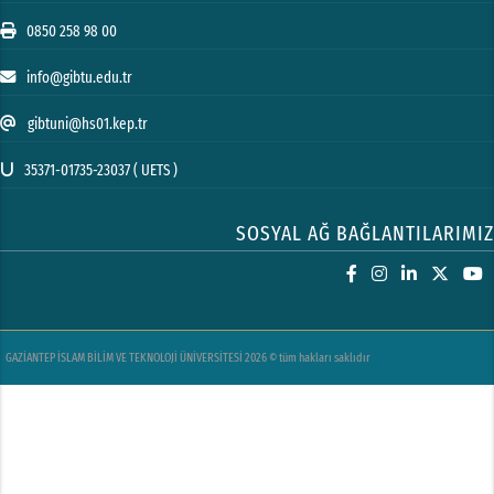
0850 258 98 00
info@gibtu.edu.tr
gibtuni@hs01.kep.tr
35371-01735-23037 ( UETS )
SOSYAL AĞ BAĞLANTILARIMIZ
GAZİANTEP İSLAM BİLİM VE TEKNOLOJİ ÜNİVERSİTESİ 2026 © tüm hakları saklıdır