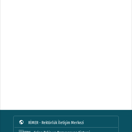
public
RİMER - Rektörlük İletişim Merkezi