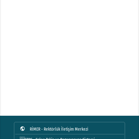
public
RİMER - Rektörlük İletişim Merkezi