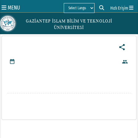
MENU
Hızlı Erişim
Powered by
GAZİANTEP İSLAM BİLİM VE TEKNOLOJİ
ÜNİVERSİTESİ
share
date_range
people