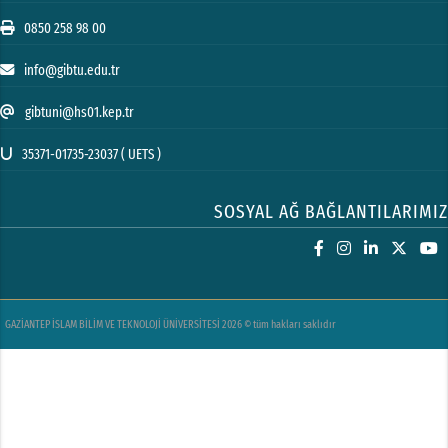
0850 258 98 00
info@gibtu.edu.tr
gibtuni@hs01.kep.tr
35371-01735-23037 ( UETS )
SOSYAL AĞ BAĞLANTILARIMIZ
GAZİANTEP İSLAM BİLİM VE TEKNOLOJİ ÜNİVERSİTESİ 2026 © tüm hakları saklıdır