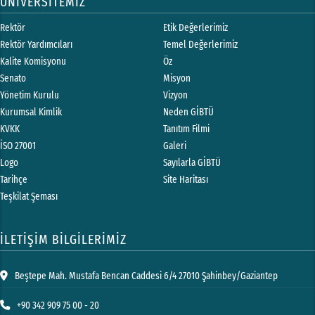
ÜNİVERSİTEMİZ
Rektör
Etik Değerlerimiz
Rektör Yardımcıları
Temel Değerlerimiz
Kalite Komisyonu
Öz
Senato
Misyon
Yönetim Kurulu
Vizyon
Kurumsal Kimlik
Neden GİBTÜ
KVKK
Tanıtım Filmi
İSO 27001
Galeri
Logo
Sayılarla GİBTÜ
Tarihçe
Site Haritası
Teşkilat Şeması
İLETİŞİM BİLGİLERİMİZ
Beştepe Mah. Mustafa Bencan Caddesi 6/4 27010 Şahinbey/Gaziantep
+90 342 909 75 00 - 20