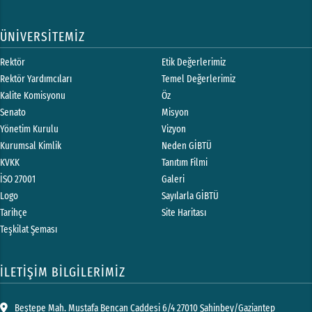
ÜNİVERSİTEMİZ
Rektör
Etik Değerlerimiz
Rektör Yardımcıları
Temel Değerlerimiz
Kalite Komisyonu
Öz
Senato
Misyon
Yönetim Kurulu
Vizyon
Kurumsal Kimlik
Neden GİBTÜ
KVKK
Tanıtım Filmi
İSO 27001
Galeri
Logo
Sayılarla GİBTÜ
Tarihçe
Site Haritası
Teşkilat Şeması
İLETİŞİM BİLGİLERİMİZ
Beştepe Mah. Mustafa Bencan Caddesi 6/4 27010 Şahinbey/Gaziantep