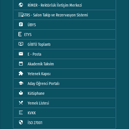
public
RİMER - Rektörlük İletişim Merkezi
STRS - Salon Takip ve Rezervasyon Sistemi
assignment
ÜBYS
ETYS
ondemand_video
GİBTÜ Toplantı
mail
E - Posta
date_range
Akademik Takvim
extension
Yetenek Kapısı
school
Aday Öğrenci Portalı
local_library
Kütüphane
local_dining
Yemek Listesi
blur_linear
KVKK
security
İSO 27001