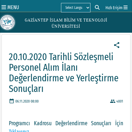
MENU
Hızlı Erişim
Powered by
GAZİANTEP İSLAM BİLİM VE TEKNOLOJİ
ÜNİVERSİTESİ
share
20.10.2020 Tarihli Sözleşmeli
Personel Alım İlanı
Değerlendirme ve Yerleştirme
Sonuçları
date_range
people
06.11.2020 08:00
4801
Programcı Kadrosu Değerlendirme Sonuçları İçin
Tıklayınız.