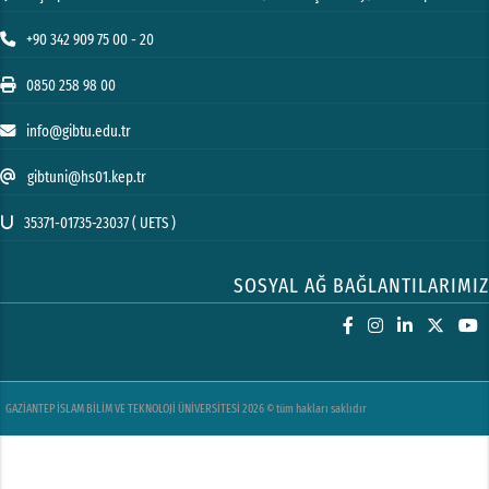
+90 342 909 75 00 - 20
0850 258 98 00
info@gibtu.edu.tr
gibtuni@hs01.kep.tr
35371-01735-23037 ( UETS )
SOSYAL AĞ BAĞLANTILARIMIZ
GAZİANTEP İSLAM BİLİM VE TEKNOLOJİ ÜNİVERSİTESİ 2026 © tüm hakları saklıdır