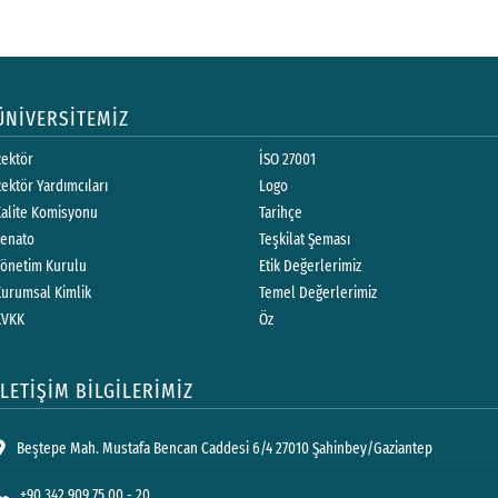
ÜNİVERSİTEMİZ
Rektör
İSO 27001
ektör Yardımcıları
Logo
Kalite Komisyonu
Tarihçe
Senato
Teşkilat Şeması
Yönetim Kurulu
Etik Değerlerimiz
Kurumsal Kimlik
Temel Değerlerimiz
KVKK
Öz
İLETİŞİM BİLGİLERİMİZ
Beştepe Mah. Mustafa Bencan Caddesi 6/4 27010 Şahinbey/Gaziantep
+90 342 909 75 00 - 20