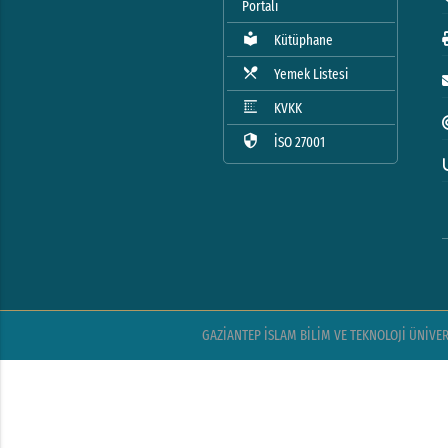
Portalı
local_library
Kütüphane
local_dining
Yemek Listesi
blur_linear
KVKK
security
İSO 27001
GAZİANTEP İSLAM BİLİM VE TEKNOLOJİ ÜNİVERSİ