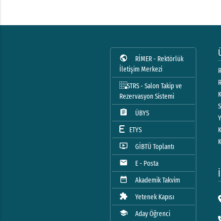
public
RİMER - Rektörlük
İletişim Merkezi
R
STRS - Salon Takip ve
Rezervasyon Sistemi
assignment
ÜBYS
ETYS
ondemand_video
GİBTÜ Toplantı
mail
E - Posta
date_range
Akademik Takvim
extension
Yetenek Kapısı
school
Aday Öğrenci