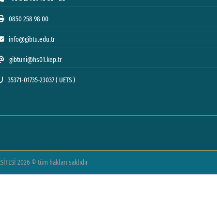
0850 258 98 00
info@gibtu.edu.tr
gibtuni@hs01.kep.tr
35371-01735-23037 ( UETS )
TESİ 2026 © tüm hakları saklıdır