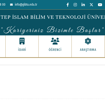
8 00
info@gibtu.edu.tr
TEP İSLAM BİLİM VE TEKNOLOJİ ÜNİVE
"Kariyeriniz Bizimle Başlar"
İDARİ
ÖĞRENCİ
ARAŞTIRMA