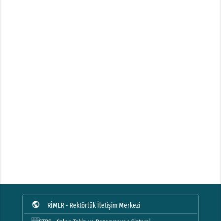
public
RİMER - Rektörlük İletişim Merkezi