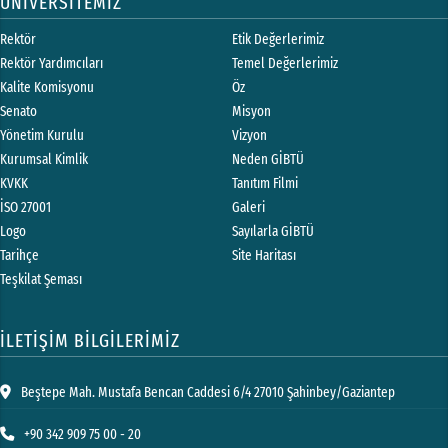
ÜNİVERSİTEMİZ
Rektör
Etik Değerlerimiz
Rektör Yardımcıları
Temel Değerlerimiz
Kalite Komisyonu
Öz
Senato
Misyon
Yönetim Kurulu
Vizyon
Kurumsal Kimlik
Neden GİBTÜ
KVKK
Tanıtım Filmi
İSO 27001
Galeri
Logo
Sayılarla GİBTÜ
Tarihçe
Site Haritası
Teşkilat Şeması
İLETİŞİM BİLGİLERİMİZ
Beştepe Mah. Mustafa Bencan Caddesi 6/4 27010 Şahinbey/Gaziantep
+90 342 909 75 00 - 20