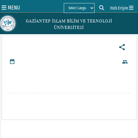
MENU
Hızlı Erişim
Powered by
GAZİANTEP İSLAM BİLİM VE TEKNOLOJİ
ÜNİVERSİTESİ
share
date_range
people