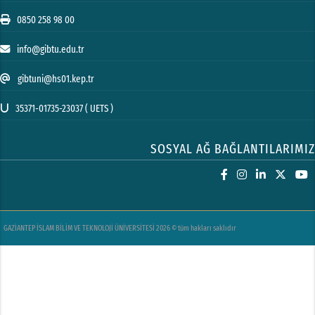
0850 258 98 00
info@gibtu.edu.tr
gibtuni@hs01.kep.tr
35371-01735-23037 ( UETS )
SOSYAL AĞ BAĞLANTILARIMIZ
GAZİANTEP İSLAM BİLİM VE TEKNOLOJİ ÜNİVERSİTESİ 2026 © tüm hakları saklıdır