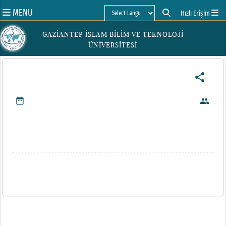
MENU
Hızlı Erişim
Powered by
GAZİANTEP İSLAM BİLİM VE TEKNOLOJİ
ÜNİVERSİTESİ
share
date_range
people