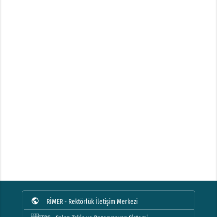
public
RİMER - Rektörlük İletişim Merkezi