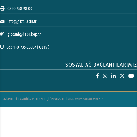
0850 258 98 00
info@gibtu.edu.tr
gibtuni@hs01.kep.tr
35371-01735-23037 ( UETS )
SOSYAL AĞ BAĞLANTILARIMIZ
GAZİANTEP İSLAM BİLİM VE TEKNOLOJİ ÜNİVERSİTESİ 2026 © tüm hakları saklıdır