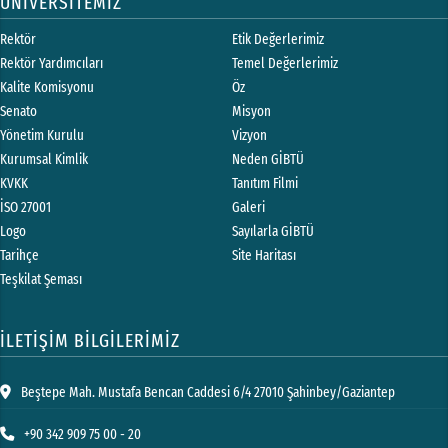
ÜNİVERSİTEMİZ
Rektör
Etik Değerlerimiz
Rektör Yardımcıları
Temel Değerlerimiz
Kalite Komisyonu
Öz
Senato
Misyon
Yönetim Kurulu
Vizyon
Kurumsal Kimlik
Neden GİBTÜ
KVKK
Tanıtım Filmi
İSO 27001
Galeri
Logo
Sayılarla GİBTÜ
Tarihçe
Site Haritası
Teşkilat Şeması
İLETİŞİM BİLGİLERİMİZ
Beştepe Mah. Mustafa Bencan Caddesi 6/4 27010 Şahinbey/Gaziantep
+90 342 909 75 00 - 20