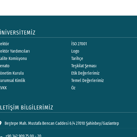
ÜNİVERSİTEMİZ
Rektör
İSO 27001
ektör Yardımcıları
Logo
Kalite Komisyonu
Tarihçe
Senato
Teşkilat Şeması
Yönetim Kurulu
Etik Değerlerimiz
Kurumsal Kimlik
Temel Değerlerimiz
KVKK
Öz
İLETİŞİM BİLGİLERİMİZ
Beştepe Mah. Mustafa Bencan Caddesi 6/4 27010 Şahinbey/Gaziantep
+90 342 909 75 00 - 20