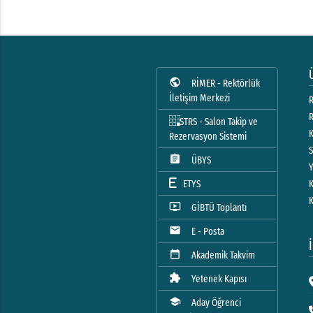
public
RİMER - Rektörlük
İletişim Merkezi
R
STRS - Salon Takip ve
Rezervasyon Sistemi
assignment
ÜBYS
ETYS
ondemand_video
GİBTÜ Toplantı
mail
E - Posta
date_range
Akademik Takvim
extension
Yetenek Kapısı
school
Aday Öğrenci