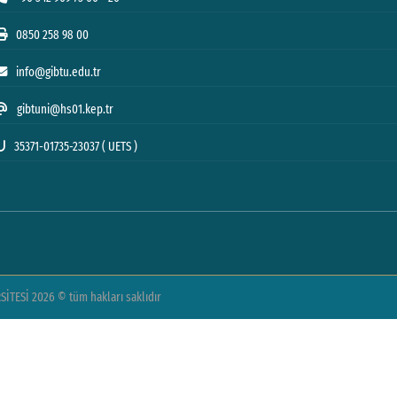
0850 258 98 00
info@gibtu.edu.tr
gibtuni@hs01.kep.tr
35371-01735-23037 ( UETS )
TESİ 2026 © tüm hakları saklıdır