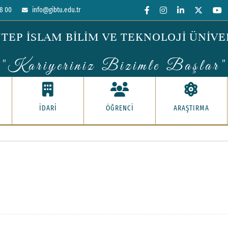
8 00
info@gibtu.edu.tr
TEP İSLAM BİLİM VE TEKNOLOJİ ÜNİVE
"Kariyeriniz Bizimle Başlar"
İDARİ
ÖĞRENCİ
ARAŞTIRMA