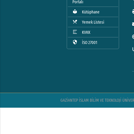
Portalı
local_library
Kütüphane
local_dining
Yemek Listesi
blur_linear
KVKK
security
İSO 27001
GAZİANTEP İSLAM BİLİM VE TEKNOLOJİ ÜNİVERSİ