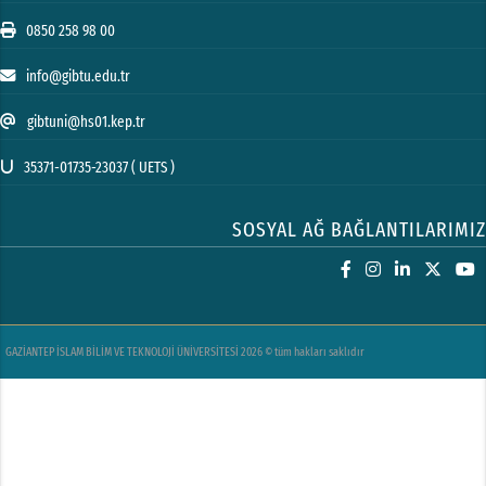
0850 258 98 00
info@gibtu.edu.tr
gibtuni@hs01.kep.tr
35371-01735-23037 ( UETS )
SOSYAL AĞ BAĞLANTILARIMIZ
GAZİANTEP İSLAM BİLİM VE TEKNOLOJİ ÜNİVERSİTESİ 2026 © tüm hakları saklıdır