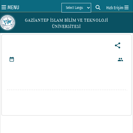
MENU
Hızlı Erişim
Powered by
GAZİANTEP İSLAM BİLİM VE TEKNOLOJİ
ÜNİVERSİTESİ
share
date_range
people