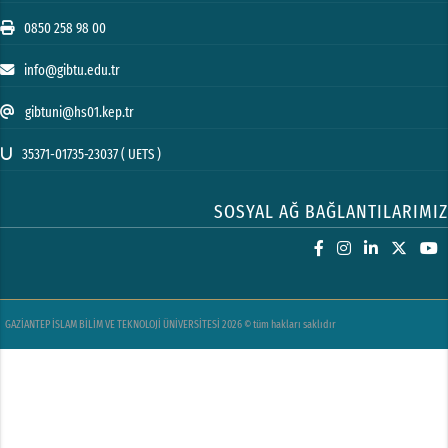
0850 258 98 00
info@gibtu.edu.tr
gibtuni@hs01.kep.tr
35371-01735-23037 ( UETS )
SOSYAL AĞ BAĞLANTILARIMIZ
GAZİANTEP İSLAM BİLİM VE TEKNOLOJİ ÜNİVERSİTESİ 2026 © tüm hakları saklıdır