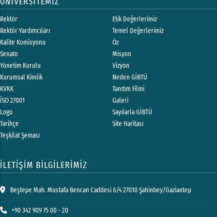
ÜNİVERSİTEMİZ
Rektör
Etik Değerlerimiz
Rektör Yardımcıları
Temel Değerlerimiz
Kalite Komisyonu
Öz
Senato
Misyon
Yönetim Kurulu
Vizyon
Kurumsal Kimlik
Neden GİBTÜ
KVKK
Tanıtım Filmi
İSO 27001
Galeri
Logo
Sayılarla GİBTÜ
Tarihçe
Site Haritası
Teşkilat Şeması
İLETİŞİM BİLGİLERİMİZ
Beştepe Mah. Mustafa Bencan Caddesi 6/4 27010 Şahinbey/Gaziantep
+90 342 909 75 00 - 20