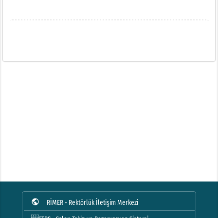
public
RİMER - Rektörlük İletişim Merkezi