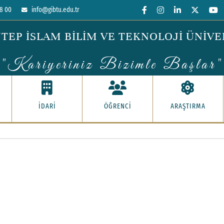
8 00
info@gibtu.edu.tr
TEP İSLAM BİLİM VE TEKNOLOJİ ÜNİVE
"Kariyeriniz Bizimle Başlar"
İDARİ
ÖĞRENCİ
ARAŞTIRMA