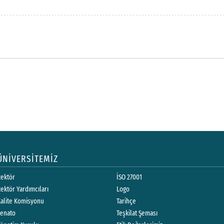
ÜNİVERSİTEMİZ
Rektör
İSO 27001
ektör Yardımcıları
Logo
Kalite Komisyonu
Tarihçe
Senato
Teşkilat Şeması