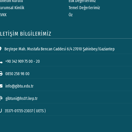
Yönetim Kurulu
Etik Değerlerimiz
Kurumsal Kimlik
Temel Değerlerimiz
KVKK
Öz
İLETİŞİM BİLGİLERİMİZ
Beştepe Mah. Mustafa Bencan Caddesi 6/4 27010 Şahinbey/Gaziantep
+90 342 909 75 00 - 20
0850 258 98 00
info@gibtu.edu.tr
gibtuni@hs01.kep.tr
35371-01735-23037 ( UETS )