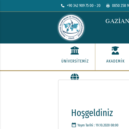
+90 342 909 75 00 - 20
0850 258 9
GAZİAN
ÜNİVERSİTEMİZ
AKADEMİK
İLETİŞİM
Hoşgeldiniz
date_range
Yayın Tarihi :
19.10.2020 08:00