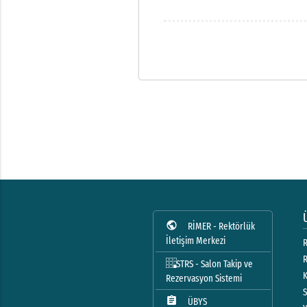
public
RİMER - Rektörlük
İletişim Merkezi
R
STRS - Salon Takip ve
Rezervasyon Sistemi
assignment
ÜBYS