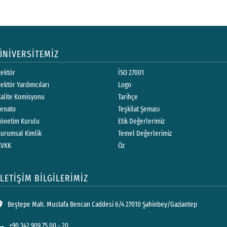
ÜNİVERSİTEMİZ
Rektör
İSO 27001
ektör Yardımcıları
Logo
Kalite Komisyonu
Tarihçe
Senato
Teşkilat Şeması
Yönetim Kurulu
Etik Değerlerimiz
Kurumsal Kimlik
Temel Değerlerimiz
KVKK
Öz
İLETİŞİM BİLGİLERİMİZ
Beştepe Mah. Mustafa Bencan Caddesi 6/4 27010 Şahinbey/Gaziantep
+90 342 909 75 00 - 20