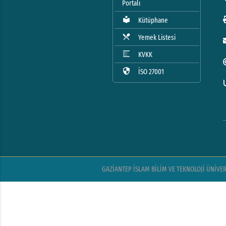
Portalı
local_library
Kütüphane
local_dining
Yemek Listesi
blur_linear
KVKK
security
İSO 27001
GAZİANTEP İSLAM BİLİM VE TEKNOLOJİ ÜNİVERSİ