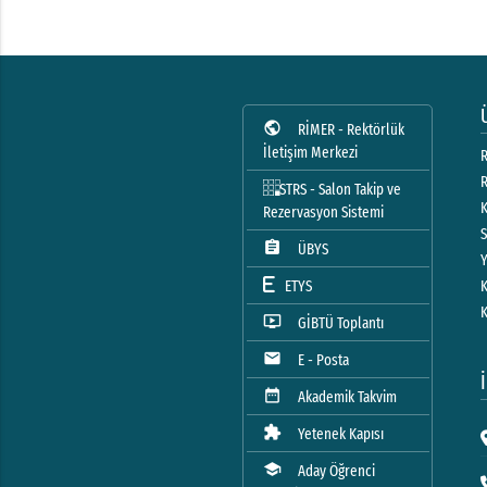
public
RİMER - Rektörlük
İletişim Merkezi
R
STRS - Salon Takip ve
Rezervasyon Sistemi
assignment
ÜBYS
ETYS
ondemand_video
GİBTÜ Toplantı
mail
E - Posta
date_range
Akademik Takvim
extension
Yetenek Kapısı
school
Aday Öğrenci