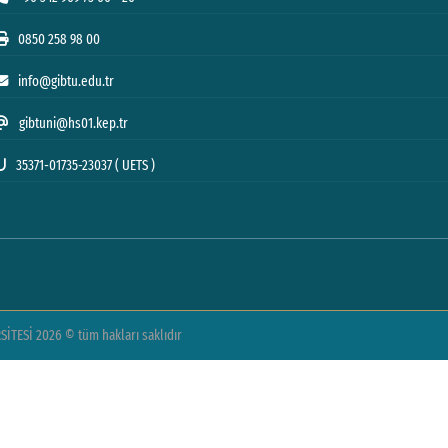
0850 258 98 00
info@gibtu.edu.tr
gibtuni@hs01.kep.tr
35371-01735-23037 ( UETS )
TESİ 2026 © tüm hakları saklıdır