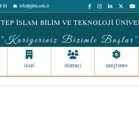
8 00
info@gibtu.edu.tr
TEP İSLAM BİLİM VE TEKNOLOJİ ÜNİVE
"Kariyeriniz Bizimle Başlar"
İDARİ
ÖĞRENCİ
ARAŞTIRMA