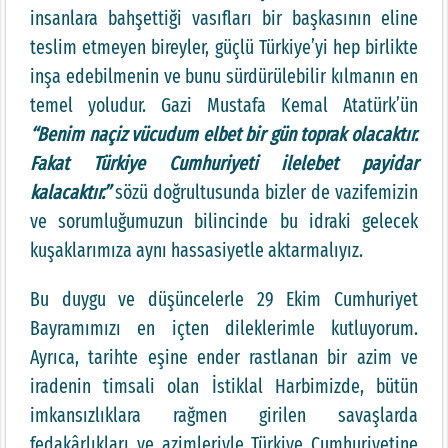
insanlara bahşettiği vasıfları bir başkasının eline
teslim etmeyen bireyler, güçlü Türkiye’yi hep birlikte
inşa edebilmenin ve bunu sürdürülebilir kılmanın en
temel yoludur. Gazi Mustafa Kemal Atatürk’ün
“Benim naçiz vücudum elbet bir gün toprak olacaktır.
Fakat Türkiye Cumhuriyeti ilelebet payidar
kalacaktır.”
sözü doğrultusunda bizler de vazifemizin
ve sorumluğumuzun bilincinde bu idraki gelecek
kuşaklarımıza aynı hassasiyetle aktarmalıyız.
Bu duygu ve düşüncelerle 29 Ekim Cumhuriyet
Bayramımızı en içten dileklerimle kutluyorum.
Ayrıca, tarihte eşine ender rastlanan bir azim ve
iradenin timsali olan İstiklal Harbimizde, bütün
imkansızlıklara rağmen girilen savaşlarda
fedakârlıkları ve azimleriyle Türkiye Cumhuriyetine