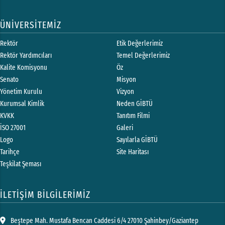
ÜNİVERSİTEMİZ
Rektör
Etik Değerlerimiz
Rektör Yardımcıları
Temel Değerlerimiz
Kalite Komisyonu
Öz
Senato
Misyon
Yönetim Kurulu
Vizyon
Kurumsal Kimlik
Neden GİBTÜ
KVKK
Tanıtım Filmi
İSO 27001
Galeri
Logo
Sayılarla GİBTÜ
Tarihçe
Site Haritası
Teşkilat Şeması
İLETİŞİM BİLGİLERİMİZ
Beştepe Mah. Mustafa Bencan Caddesi 6/4 27010 Şahinbey/Gaziantep