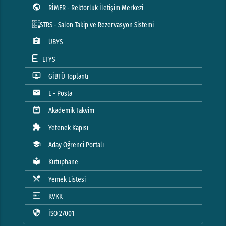
public
RİMER - Rektörlük İletişim Merkezi
STRS - Salon Takip ve Rezervasyon Sistemi
assignment
ÜBYS
ETYS
ondemand_video
GİBTÜ Toplantı
mail
E - Posta
date_range
Akademik Takvim
extension
Yetenek Kapısı
school
Aday Öğrenci Portalı
local_library
Kütüphane
local_dining
Yemek Listesi
blur_linear
KVKK
security
İSO 27001