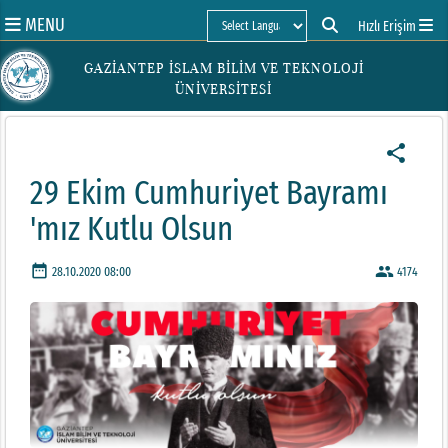
MENU
Hızlı Erişim
Powered by
GAZİANTEP İSLAM BİLİM VE TEKNOLOJİ
ÜNİVERSİTESİ
share
29 Ekim Cumhuriyet Bayramı
'mız Kutlu Olsun
date_range
people
28.10.2020 08:00
4174