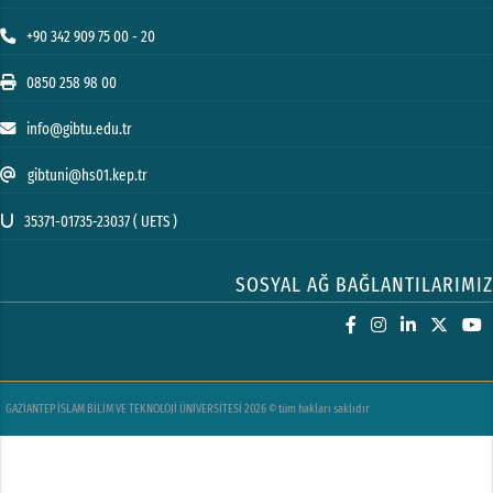
+90 342 909 75 00 - 20
0850 258 98 00
info@gibtu.edu.tr
gibtuni@hs01.kep.tr
35371-01735-23037 ( UETS )
SOSYAL AĞ BAĞLANTILARIMIZ
GAZİANTEP İSLAM BİLİM VE TEKNOLOJİ ÜNİVERSİTESİ 2026 © tüm hakları saklıdır