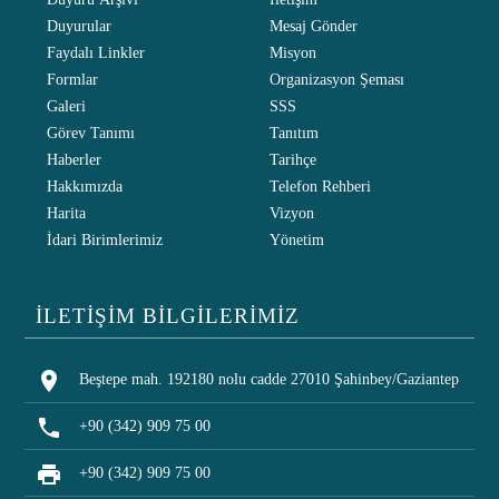
Duyurular
Mesaj Gönder
Faydalı Linkler
Misyon
Formlar
Organizasyon Şeması
Galeri
SSS
Görev Tanımı
Tanıtım
Haberler
Tarihçe
Hakkımızda
Telefon Rehberi
Harita
Vizyon
İdari Birimlerimiz
Yönetim
İLETİŞİM BİLGİLERİMİZ
location_on
Beştepe mah. 192180 nolu cadde 27010 Şahinbey/Gaziantep
phone
+90 (342) 909 75 00
print
+90 (342) 909 75 00