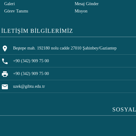
Galeri
Mesaj Gönder
Görev Tanımı
Misyon
İLETİŞİM BİLGİLERİMİZ
location_on
Beştepe mah. 192180 nolu cadde 27010 Şahinbey/Gaziantep
phone
+90 (342) 909 75 00
print
+90 (342) 909 75 00
mail
uzek@gibtu.edu.tr
SOSYAL