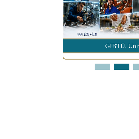
 İki Yılda Yüzde 92
GİBTÜ, Üniv
1
2