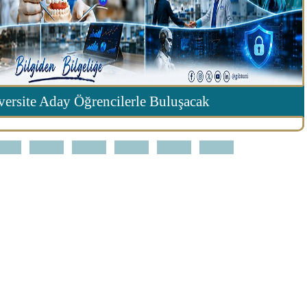
ersite Aday Öğrencilerle Buluşacak
3
4
5
6
7
8