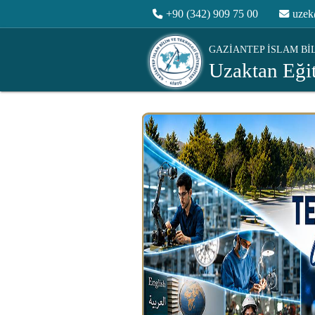
+90 (342) 909 75 00
uzek
GAZİANTEP İSLAM Bİ
Uzaktan Eği