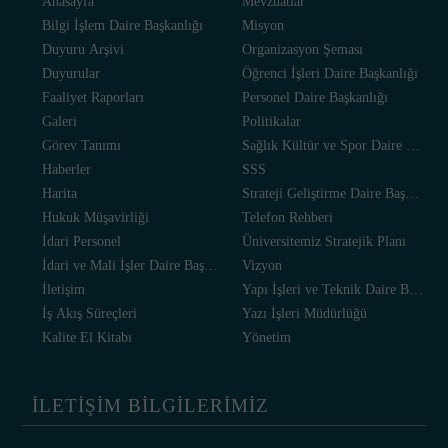
Anasayfa
Mevzuatlar
Bilgi İşlem Daire Başkanlığı
Misyon
Duyuru Arşivi
Organizasyon Şeması
Duyurular
Öğrenci İşleri Daire Başkanlığı
Faaliyet Raporları
Personel Daire Başkanlığı
Galeri
Politikalar
Görev Tanımı
Sağlık Kültür ve Spor Daire Başkanl
Haberler
SSS
Harita
Strateji Geliştirme Daire Başkanlığı
Hukuk Müşavirliği
Telefon Rehberi
İdari Personel
Üniversitemiz Stratejik Planı
İdari ve Mali İşler Daire Başkanlığı
Vizyon
İletişim
Yapı İşleri ve Teknik Daire Başkanlı
İş Akış Süreçleri
Yazı İşleri Müdürlüğü
Kalite El Kitabı
Yönetim
İLETİŞİM BİLGİLERİMİZ