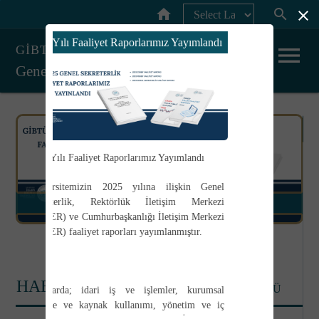
home
search
close
Powered by
2025 Yılı Faaliyet Raporlarımız Yayımlandı
menu
GİBTÜ
Genel Sekreterlik
A
2025 Yılı Faaliyet Raporlarımız Yayımlandı
H
Üniversitemizin 2025 yılına ilişkin
Genel
Sekreterlik
,
Rektörlük İletişim Merkezi
2025 Yılı Faaliyet Raporlarımız Yayımlandı
Y
(RİMER)
ve
Cumhurbaşkanlığı İletişim Merkezi
(CİMER)
faaliyet raporları yayımlanmıştır.
B
1
2
D
HABERLER
TÜMÜ
Raporlarda; idari iş ve işlemler, kurumsal
P
kapasite ve kaynak kullanımı, yönetim ve iç