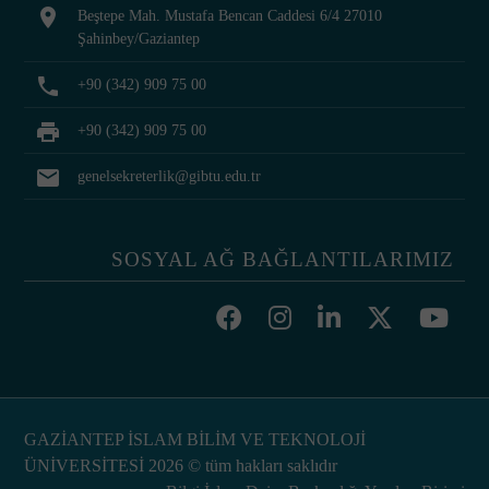
location_on
Beştepe Mah. Mustafa Bencan Caddesi 6/4 27010
Şahinbey/Gaziantep
phone
+90 (342) 909 75 00
print
+90 (342) 909 75 00
mail
genelsekreterlik@gibtu.edu.tr
SOSYAL AĞ BAĞLANTILARIMIZ
GAZİANTEP İSLAM BİLİM VE TEKNOLOJİ
ÜNİVERSİTESİ 2026 © tüm hakları saklıdır