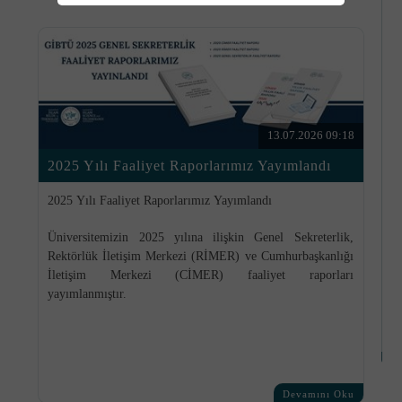
kontrol uygulamaları ile birlikte RİMER ve
K
CİMER kapsamında üniversitemize iletilen
başvuruların türleri, sayıları ve birimlere göre
M
dağılımları detaylı istatistiklerle sunulmaktadır.
S
Şeffaflık, hesap verebilirlik ve sürekli iyileştirme
ilkeleri doğrultusunda hazırlanan faaliyet
R
raporlarımız, üniversitemizin 2025 yılı boyunca
13.07.2026 09:18
yürüttüğü çalışmalara ilişkin kapsamlı bir
D
değerlendirme niteliği taşımaktadır.
2025 Yılı Faaliyet Raporlarımız Yayımlandı
S
2025 Yılı Faaliyet Raporlarımız Yayımlandı
G
Faaliyet Raporlarımıza Ulaşmak İçin Tıklayınız
Üniversitemizin 2025 yılına ilişkin
Genel Sekreterlik
,
Rektörlük İletişim Merkezi (RİMER)
ve
Cumhurbaşkanlığı
F
İletişim Merkezi (CİMER)
faaliyet raporları
yayımlanmıştır.
S
Görüntülemek İçin Tıklayınız !
İ
Devamını Oku