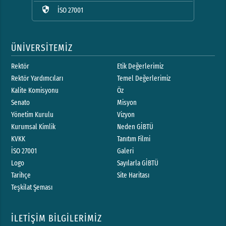
security
İSO 27001
ÜNİVERSİTEMİZ
Rektör
Etik Değerlerimiz
Rektör Yardımcıları
Temel Değerlerimiz
Kalite Komisyonu
Öz
Senato
Misyon
Yönetim Kurulu
Vizyon
Kurumsal Kimlik
Neden GİBTÜ
KVKK
Tanıtım Filmi
İSO 27001
Galeri
Logo
Sayılarla GİBTÜ
Tarihçe
Site Haritası
Teşkilat Şeması
İLETİŞİM BİLGİLERİMİZ