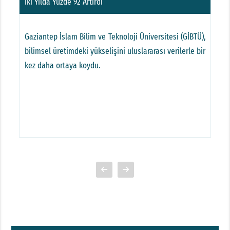
İki Yılda Yüzde 92 Artırdı
P
si
Gaziantep İslam Bilim ve Teknoloji Üniversitesi (GİBTÜ),
G
ve
bilimsel üretimdeki yükselişini uluslararası verilerle bir
b
aj
kez daha ortaya koydu.
a
e