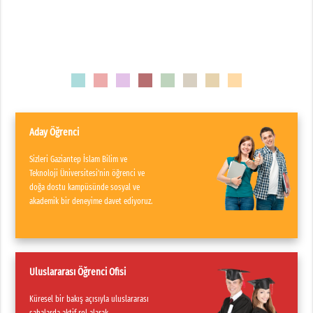
1
2
3
4
5
6
7
8
Aday Öğrenci
Sizleri Gaziantep İslam Bilim ve
Teknoloji Üniversitesi'nin öğrenci ve
doğa dostu kampüsünde sosyal ve
akademik bir deneyime davet ediyoruz.
Uluslararası Öğrenci Ofisi
Küresel bir bakış açısıyla uluslararası
sahalarda aktif rol alarak