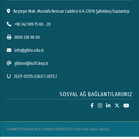
Beştepe Mah. Mustafa Bencan Caddesi 6/4 27010 Şahinbey/Gaziantep
+90 342 909 75 00 - 20
0850 258 98 00
info@gibtu.edu.tr
gibtuni@hs01.kep.tr
35371-01735-23037 ( UETS )
SOSYAL AĞ BAĞLANTILARIMIZ
GAZİANTEP İSLAM BİLİM VE TEKNOLOJİ ÜNİVERSİTESİ 2026 © tüm hakları saklıdır