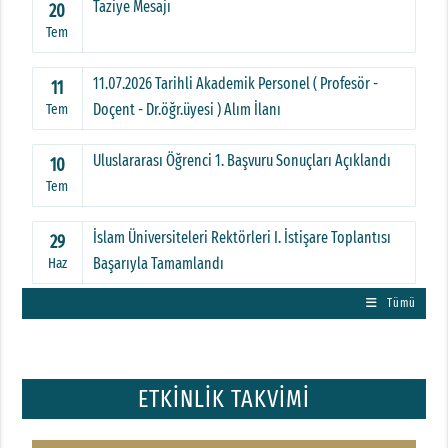
Taziye Mesajı
20
Tem
11.07.2026 Tarihli Akademik Personel ( Profesör -
11
Doçent - Dr.öğr.üyesi ) Alım İlanı
Tem
Uluslararası Öğrenci 1. Başvuru Sonuçları Açıklandı
10
Tem
İslam Üniversiteleri Rektörleri I. İstişare Toplantısı
29
Başarıyla Tamamlandı
Haz
Tümü
ETKİNLİK TAKVİMİ