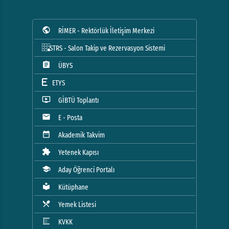
public
RİMER - Rektörlük İletişim Merkezi
STRS - Salon Takip ve Rezervasyon Sistemi
assignment
ÜBYS
ETYS
ondemand_video
GİBTÜ Toplantı
mail
E - Posta
date_range
Akademik Takvim
extension
Yetenek Kapısı
school
Aday Öğrenci Portalı
local_library
Kütüphane
local_dining
Yemek Listesi
blur_linear
KVKK